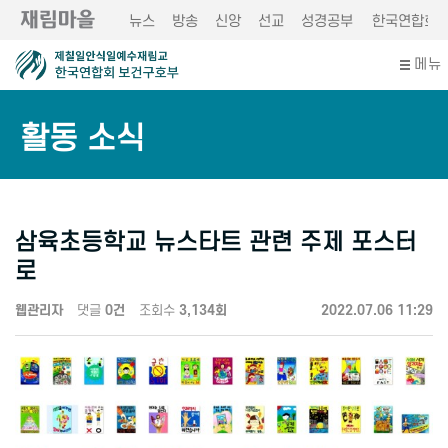
뉴스
방송
신앙
선교
성경공부
한국연합회
메뉴
활동 소식
삼육초등학교 뉴스타트 관련 주제 포스터
로
웹관리자
댓글
0건
조회수
3,134회
2022.07.06 11:29