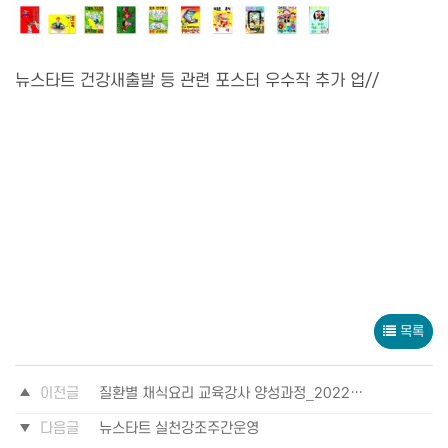
뉴스타트 건강새출발 등 관련 포스터 우수작 추가 업//
목록
이전글
질환별 채식요리 교육강사 양성과정_2022-07-24에 수료식 성료
다음글
뉴스타트 실천강조주간운영