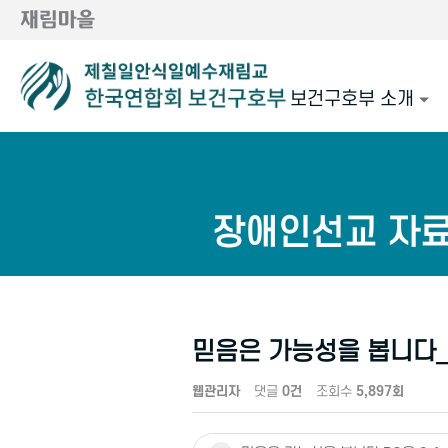
보건구호부 소개
장애인선교 자
믿음은 가능성을 봅니다_La
웹관리자
댓글
0건
조회수
5,897회