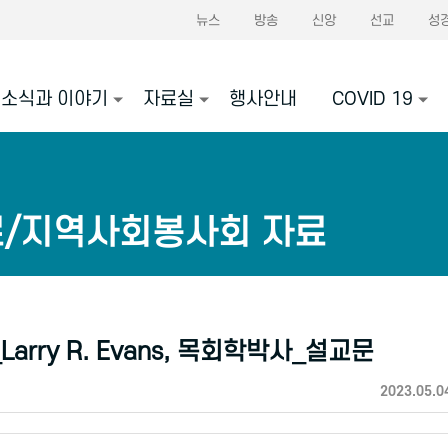
뉴스
방송
신앙
선교
성
소식과 이야기
자료실
행사안내
COVID 19
료/지역사회봉사회 자료
rry R. Evans, 목회학박사_설교문
2023.05.0