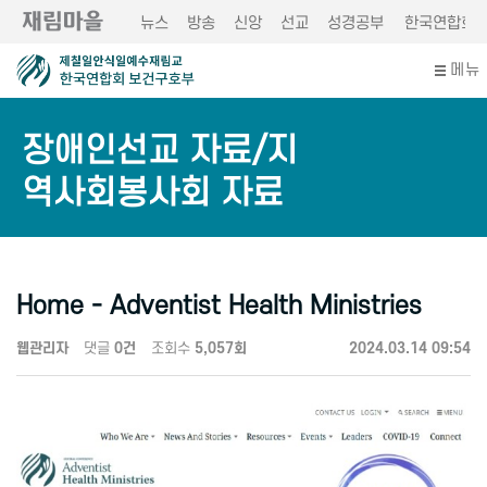
뉴스
방송
신앙
선교
성경공부
한국연합회
메뉴
장애인선교 자료/지
역사회봉사회 자료
Home - Adventist Health Ministries
웹관리자
댓글
0건
조회수
5,057회
2024.03.14 09:54