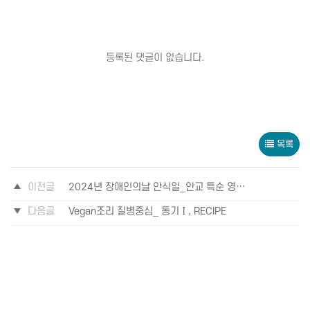
등록된 댓글이 없습니다.
목록
이전글
2024년 장애인의날 안식일_안교 특순 영상_2024년 4월 20일
다음글
Vegan조리 질병중심_ 동기Ⅰ, RECIPE