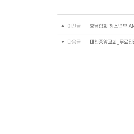
이전글
호남합회 청소년부 AM
다음글
대천중앙교회_무료진료,