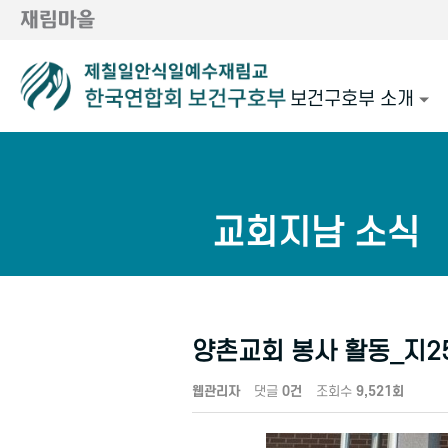
보건구호부 소개
교회지남 소식
양촌교회 봉사 활동_지25
웹관리자
댓글
0건
조회수
9,521회