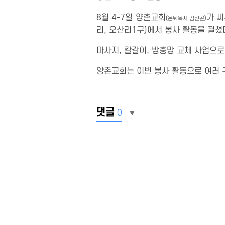
8월 4-7일 양촌교회
가 씨
(은퇴목사 김신곤)
리, 오산리1구)에서 봉사 활동을 펼쳤
마사지, 칼갈이, 방충망 교체 사업으
양촌교회는 이번 봉사 활동으로 여러 
댓글
0