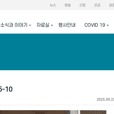
뉴스
방송
신앙
선교
성
소식과 이야기
자료실
행사안내
COVID 19
-10
2025.09.2