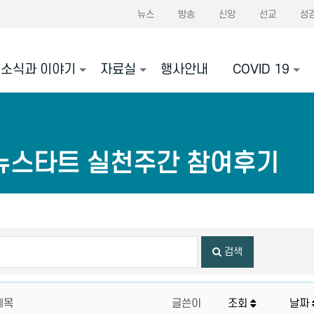
뉴스
방송
신앙
선교
성
소식과 이야기
자료실
행사안내
COVID 19
뉴스타트 실천주간 참여후기
검색
제목
글쓴이
조회
날짜