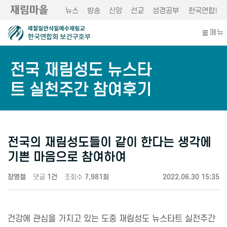
뉴스
방송
신앙
선교
성경공부
한국연합회
메뉴
전국 재림성도 뉴스타
트 실천주간 참여후기
전국의 재림성도들이 같이 한다는 생각에
기쁜 마음으로 참여하여
장명철
댓글
1건
조회수
7,981회
2022.06.30 15:35
건강에 관심을 가지고 있는 도중 재림성도 뉴스타트 실전주간