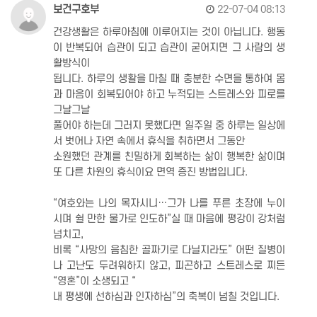
보건구호부
22-07-04 08:13
건강생활은 하루아침에 이루어지는 것이 아닙니다. 행동
이 반복되어 습관이 되고 습관이 굳어지면 그 사람의 생
활방식이
됩니다. 하루의 생활을 마칠 때 충분한 수면을 통하여 몸
과 마음이 회복되어야 하고 누적되는 스트레스와 피로를
그날그날
풀어야 하는데 그러지 못했다면 일주일 중 하루는 일상에
서 벗어나 자연 속에서 휴식을 취하면서 그동안
소원했던 관계를 친밀하게 회복하는 삶이 행복한 삶이며
또 다른 차원의 휴식이요 면역 증진 방법입니다.
“여호와는 나의 목자시니…그가 나를 푸른 초장에 누이
시며 쉴 만한 물가로 인도하”실 때 마음에 평강이 강처럼
넘치고,
비록 “사망의 음침한 골짜기로 다닐지라도” 어떤 질병이
나 고난도 두려워하지 않고, 피곤하고 스트레스로 찌든
“영혼”이 소생되고 “
내 평생에 선하심과 인자하심”의 축복이 넘칠 것입니다.