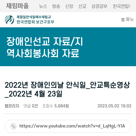
뉴스
방송
신앙
선교
성경공부
한국연합회
메뉴
장애인선교 자료/지
역사회봉사회 자료
2022년 장애인의날 안식일_안교특순영상
_2022년 4월 23일
웹관리자
댓글
0건
조회수
5,684회
2023.05.02 16:02
https://www.youtube.com/watch?v=d_LqHgL-YlA