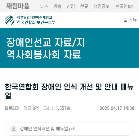
뉴스
방송
신앙
선교
성경공부
한국연합회
메뉴
장애인선교 자료/지
역사회봉사회 자료
한국연합회 장애인 인식 개선 및 안내 매뉴
얼
웹관리자
댓글
0건
조회수
1,557회
2025.04.17 14:38
장애인 인식개선 및 매뉴얼.pdf