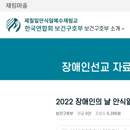
보건구호부 소개
장애인선교 자
2022 장애인의 날 안식
보건구호부
댓글
0건
조회수
6,286회