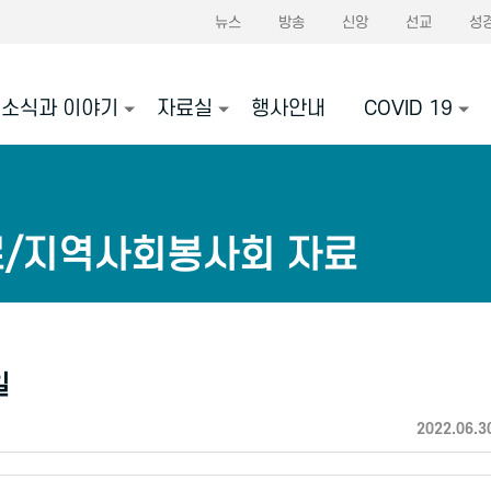
뉴스
방송
신앙
선교
성
소식과 이야기
자료실
행사안내
COVID 19
료/지역사회봉사회 자료
일
2022.06.3