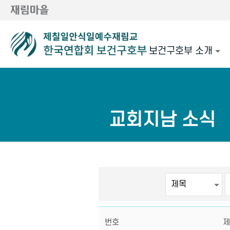
보건구호부 소개
교회지남 소식
번호
제