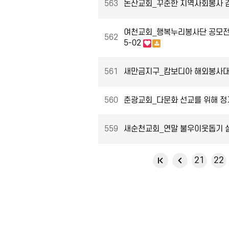
563
논산교회_꾸준한 지역사회봉사 감
여천교회_행복누리봉사단 공모전
562
5-02
561
새만금지구_캄보디아 해외봉사대_
560
춘광교회_다문화 선교를 위해 정
559
새순천교회_연말 불우이웃돕기 실
다음
맨끝
21
22