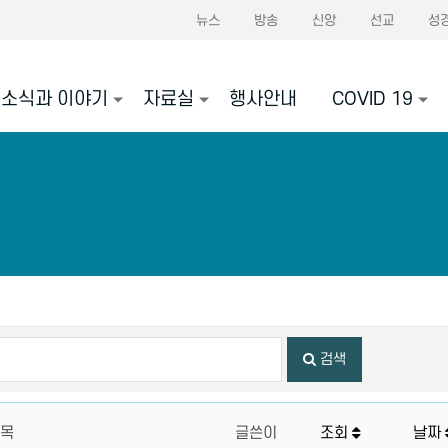
뉴스
방송
신앙
선교
성
소식과 이야기
자료실
행사안내
COVID 19
검색
목
글쓴이
조회
날짜