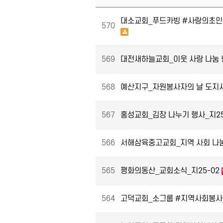
대소교회_푸드카빙 #사랑의초인
570
569
대전새하늘교회_이웃 사랑 나눔 
568
예산지구_자원봉사자의 날 도지사
567
홍성교회_김장 나누기 행사_지25
566
서해삼육중고교회_지역 사회 나눔
565
평화의동산_교회소식_지25-02
564
고덕교회_소그룹 #지역사회봉사_