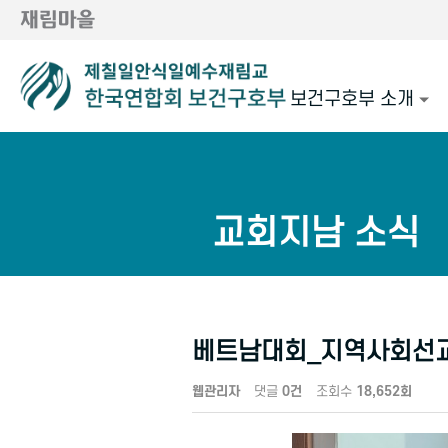
보건구호부 소개
교회지남 소식
베트남대회_지역사회선교 
웹관리자
댓글
0건
조회수
18,652회