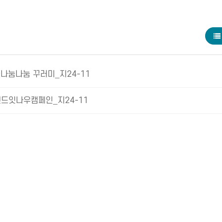
나눔나눔 꾸러미_지24-11
엔드잇나우캠페인_지24-11