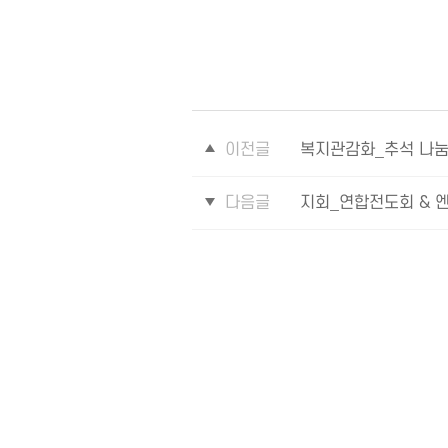
이전글
복지관감화_추석 나눔
다음글
지회_연합전도회 & 