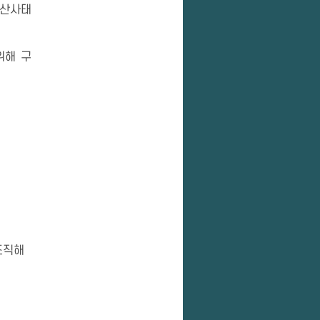
 산사태
위해 구
 조직해