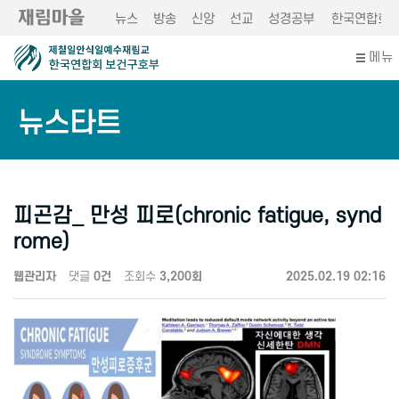
뉴스
방송
신앙
선교
성경공부
한국연합회
메뉴
뉴스타트
피곤감_ 만성 피로(chronic fatigue, synd
rome)
웹관리자
댓글
0건
조회수
3,200회
2025.02.19 02:16