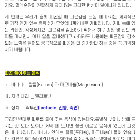
지요. 혈액순환이 원활하게 되지 않는 그러한 현상이 일어나게 됩니다.
세 번째는 우리가 흔히 피곤할 때 피곤감을 느낄 때 마시는 세계적으
로 가장 인기 있는 음료수가 무엇입니까? 바로 커피입니다. 커피 속에 있
는 카페인, 각성제지요. 피곤감을 감소하기 위해서 하루 종일 몇 잔의 커
피를 마시면서 이제 일을 끝내셨다고 하더라도 나중에는 피곤감이 감소
되는 느낌은 들어도 궁극적으로 피곤은 더 증가한다 하는 것을 꼭 기억하
시기 바랍니다.
피곤 풀어주는 음식
ⅰ. 바나나 _ 칼륨(Kalium) 과 마그네슘(Magnesium)
ⅱ. 저녁 체리 _ 멜라토닌
ⅲ. 상치 _ 락투신
(lactucin, 진통, 숙면
)
그러면 반대로 피로를 풀어 주는 음식이 있는데요.특별히 낮이나 밤에 드
시는 것 보다 오후나 저녁 때 드시면 훨씬 이로운 음식이 있는데 그것
은 바나나입니다. 바나나 안에는 칼륨(포타슘), 마그네슘이 들어 있습니
다. 칼륨은 혈관을 이완시켜서 혈압을 감소시켜주는 역할을 하고요. 마그