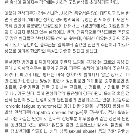
한 휴식이 길어지는 경우에는 사회적 고립현상을 초래하기도 한다.
이렇게 만성피로가 갖는 신체적, 사회적 중요성은 많이 대두되고 있는 반
면에 만성피로에 대한 정확한 생리병리학적 규명은 안 되어있다. 또한 의
학적 원인이 불분명한 만성피로에 대해서는 서양의학에서는 치료법이 거
의 제시되지 못하고 있는 실정이다. 반면, 전통적으로 만성피로를 주증으
로 많은 환자들은 한방치료를 선호해 왔는데, 이러한 이유는 환자의 주관
적 피로나 동반하는 증후군을 일찍부터 중요한 진단의 수단이자 치료대
상으로 여겨온 한의학의 특성과 관련이 있다고 하겠다.
불분명한 병인과 비특이적이며 주관적 느낌에 근거하는 피로의 특성 때
문에 서의학적으로는 피로의 진단과 피로도 측정의 어려움이 주요한 과
제였다. 피로에 대한 병태는 아직 정확하게 밝혀지지 않은 상태로, 다
만 피로가 나타나는 양상에 따라서 정신피로와 육체피로, 중추피로와 말
초피로, 관련기관과 연관 지어서는 근피로, 신경피로, 심장피로 등으
로 나누기도 한다. 특히 만성피로의 중요성이 강조하면서 육체적 혹은 정
신적 원인이 있는 만성피로와 원인불명의 만성피로로는 만성피로증후군
(chronic fatigue syndrome)과 이에 대한 기준에 부합하지 못하는 특
발성 만성피로(idiopathic chronic fatigue)로 구분한다. 점차 확실해
져 가는 사실은 만성피로 환자의 상당부분이 우울증과 같은 정신적 원인
을 동반하고 있는 경우가 많으며 강한 스트레스나 정서적 불안정, 혹
은 청소년기에 약물이나 성적 남용(sexual abuse) 등과 강한 관련성