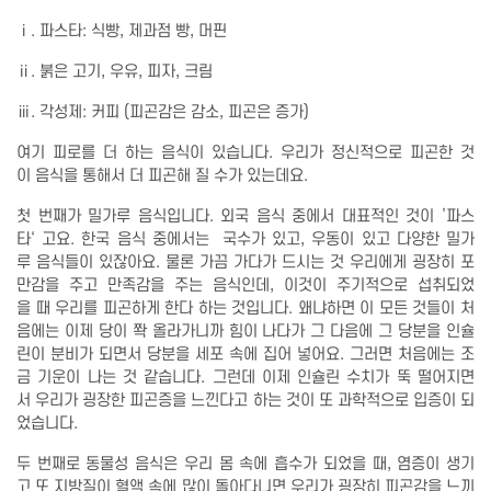
ⅰ. 파스타: 식빵, 제과점 빵, 머핀
ⅱ. 붉은 고기, 우유, 피자, 크림
ⅲ. 각성제: 커피 (피곤감은 감소, 피곤은 증가)
여기 피로를 더 하는 음식이 있습니다. 우리가 정신적으로 피곤한 것
이 음식을 통해서 더 피곤해 질 수가 있는데요.
첫 번째가 밀가루 음식입니다. 외국 음식 중에서 대표적인 것이 ’파스
타‘ 고요. 한국 음식 중에서는 국수가 있고, 우동이 있고 다양한 밀가
루 음식들이 있잖아요. 물론 가끔 가다가 드시는 것 우리에게 굉장히 포
만감을 주고 만족감을 주는 음식인데, 이것이 주기적으로 섭취되었
을 때 우리를 피곤하게 한다 하는 것입니다. 왜냐하면 이 모든 것들이 처
음에는 이제 당이 쫙 올라가니까 힘이 나다가 그 다음에 그 당분을 인슐
린이 분비가 되면서 당분을 세포 속에 집어 넣어요. 그러면 처음에는 조
금 기운이 나는 것 같습니다. 그런데 이제 인슐린 수치가 뚝 떨어지면
서 우리가 굉장한 피곤증을 느낀다고 하는 것이 또 과학적으로 입증이 되
었습니다.
두 번째로 동물성 음식은 우리 몸 속에 흡수가 되었을 때, 염증이 생기
고 또 지방질이 혈액 속에 많이 돌아다니면 우리가 굉장히 피곤감을 느끼