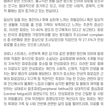
템에서 받는 스트레스, 불규칙한 생활 습관 등으로 인하여 피로를 호소하
는 인구는 절대적으로 증가하고 있고, 이로 인한 사회적, 경제적, 신체
적 폐해는 점차 증가하고 있는 현실이다.
일상의 일을 하는 동안이나 후에 심하게 느끼는 허탈감이나 혹은 일상적
인 생활에 지장을 줄 만큼 기력이 부족하다고 느끼는 주관적 증상으
로, 이러한 피로는 10-40% 정도의 인구에게서 있다고 보고된다. 피로
는 한국의 종합병원 가정의학과를 찾는 환자들의 주소(chief complain
t) 중 6번째로 흔한 증상으로 조사되었으며 직장인의 약 27.5%가 만성
피로를 호소하는 것으로 나타났다.
과로나 스트레스, 수면부족 혹은 감기와 같은 분명한 원인에 의하여 발생
하며 적절한 휴식으로 증상이 소실되는 급성피로에 비하여, 6개월 이상
의 지속적인 피로증상을 호소할 때 만성피로라 한다. 이러한 피로 중에
서 치료되지 않은 만성피로는 개인의 사회적, 신체적, 직업적 안녕을 해
치는 매우 병리적 상태에 해당된다. 환자가 호소하는 만성적 피로감은 근
육의 피로감이나 지구력 등 객관적인 측정이 가능 한 것과는 관런이 없으
며 전신에서의 불쾌한 느낌과 더불어 심각한 불편함 및 활동의 제약을 동
반하는 상태로서 말초피로(peripheral fatihue)와 상대적으로 중심피로
(central fatigue)라 표현되기도 한다. 만성피로와 만성 간질환 및 사망
의 위험률과도 전혀 무관함이 증명되었지만 개선되지 않는 피로는 개인
의 육체와 가족 및 사회 전반에 관련된 삶의 질을 떨어뜨리며, 치료를 위