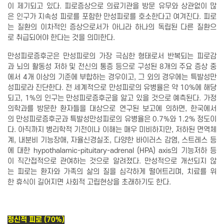
이 제기되고 있다. 피로증상으로 의료기관을 방문 유무와 상관없이 많
은 인구가 지속성 피로를 포함한 만성피로를 호소한다고 여겨진다. 피로
는 질환의 이차적인 증상으로서가 아니라 하나의 독립된 다른 질환으
로 취급되어야 한다는 것을 의미한다.
만성피로증후군은 만성피로의 가장 극심한 형태로서 반복되는 피로감
과 뇌의 활동성 저하 및 전신의 통증 등으로 구성된 8개의 주요 증상 중
에서 4개 이상의 기준에 부합하는 경우이고, 그 외의 경우에는 특발성만
성피로라 진단한다. 전 세계적으로 만성피로의 유병율은 약 10%에 해당
되고, 1%의 인구는 만성피로증후군을 앓고 있을 것으로 예측된다. 가정
의학과를 방문한 환자들을 대상으로 연구된 보고에 의하면, 한국에서
의 만성피로증후군과 특발성만성피로의 유병율은 0.7%와 1.2% 정도이
다. 아직까지 병리학적 기전이나 이해는 매우 미비하지만, 저하된 면역체
계, 내분비 기능장애, 자율신경실조, 다양한 바이러스 감염, 스트레스 등
에 대한 hypothalamic-pituitary-adrenal (HPA) axis의 기능저하 등
이 직간접적으로 관여하는 것으로 알려졌다. 만성적으로 개선되지 않
는 피로는 환자와 가족의 삶의 질을 심각하게 떨어트리며, 치료를 위
한 휴식이 길어지면 사회적 고립현상을 초래하기도 한다.
정신적 피로 (70%)