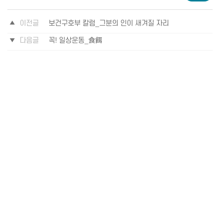
이전글
보건구호부 칼럼_그분의 인이 새겨질 자리
다음글
꼭! 일상운동_食餌