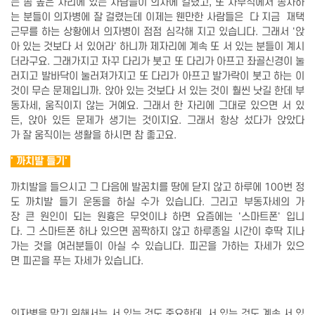
는 좀 높은 자리에 있는 사람들이 의자에 걸렸고, 또 사무직에서 종사하
는 분들이 의자병에 잘 걸렸는데 이제는 웬만한 사람들은 다 지금 재택
근무를 하는 상황에서 의자병이 점점 심각해 지고 있습니다. 그래서 '앉
아 있는 것보다 서 있어라' 하니까 제자리에 계속 또 서 있는 분들이 계시
더라구요. 그래가지고 자꾸 다리가 붓고 또 다리가 아프고 좌골신경이 눌
러지고 발바닥이 눌러져가지고 또 다리가 아프고 발가락이 붓고 하는 이
것이 무슨 문제입니까. 앉아 있는 것보다 서 있는 것이 훨씬 낫길 한데 부
동자세, 움직이지 않는 거예요. 그래서 한 자리에 그대로 있으면 서 있
든, 앉아 있든 문제가 생기는 것이지요. 그래서 항상 섰다가 앉았다
가 잘 움직이는 생활을 하시면 참 좋고요.
' 까치발 들기'
까치발을 들으시고 그 다음에 발꿈치를 땅에 닫지 않고 하루에 100번 정
도 까치발 들기 운동을 하실 수가 있습니다. 그리고 부동자세의 가
장 큰 원인이 되는 원흉은 무엇이냐 하면 요즘에는 '스마트폰' 입니
다. 그 스마트폰 하나 있으면 꼼짝하지 않고 하루종일 시간이 후딱 지나
가는 것을 여러분들이 아실 수 있습니다. 피곤을 가하는 자세가 있으
면 피곤을 푸는 자세가 있습니다.
의자병을 막기 위해서는 서 있는 것도 중요한데, 서 있는 것도 계속 서 있